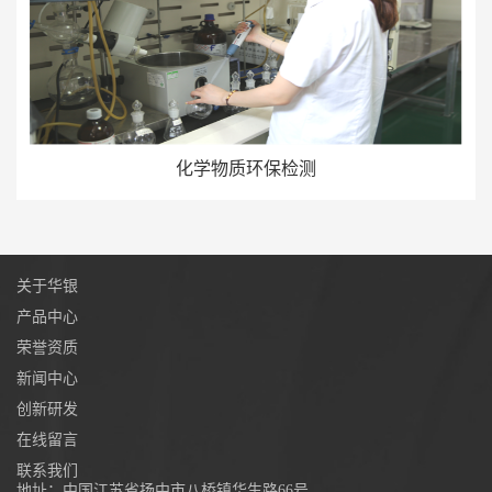
化学物质环保检测
关于华银
产品中心
荣誉资质
新闻中心
创新研发
在线留言
联系我们
地址：
中国江苏省扬中市八桥镇华生路66号