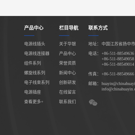
产品中心
栏目导航
联系方式
电源线插头
关于华银
地址：
中国江苏省扬中市
电源线连接器
产品中心
电话：
+86-511-88549636
+86-511-88549058
组件系列
荣誉资质
+86-511-88549014
螺旋线系列
新闻中心
传真：
+86-511-88549666
电子线束系列
创新研发
邮箱：
huayin@chinahuay
info@chinahuayin
电源插座
在线留言
查看更多+
联系我们