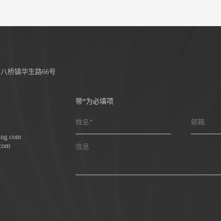
八桥镇华生路66号
带*为必填项
姓名*
邮箱
ing.com
.com
信息