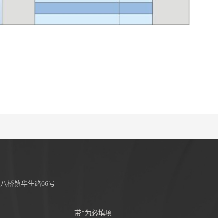
八桥镇华生路66号
带*为必填项